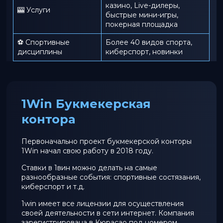
казино, Live-дилеры,
🎰 Услуги
быстрые мини-игры,
покерная площадка
⚽ Спортивные
Более 40 видов спорта,
дисциплины
киберспорт, новинки
1Win Букмекерская
контора
Первоначально проект букмекерской конторы
1Win начал свою работу в 2018 году.
Ставки в 1вин можно делать на самые
разнообразные события: спортивные состязания,
киберспорт и т.д.
1win имеет все лицензии для осуществления
своей деятельности в сети интернет. Компания
зарегистрирована в Кюрасао под номером