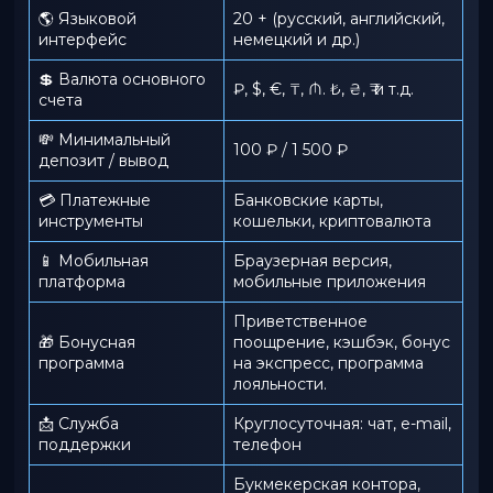
🌎 Языковой
20 + (русский, английский,
интерфейс
немецкий и др.)
💲 Валюта основного
₽, $, €, ₸, ₼. ₺, ₴, ₹ и т.д.
счета
💸 Минимальный
100 ₽ / 1 500 ₽
депозит / вывод
💳 Платежные
Банковские карты,
инструменты
кошельки, криптовалюта
📱️ Мобильная
Браузерная версия,
платформа
мобильные приложения
Приветственное
🎁 Бонусная
поощрение, кэшбэк, бонус
программа
на экспресс, программа
лояльности.
📩 Служба
Круглосуточная: чат, e-mail,
поддержки
телефон
Букмекерская контора,