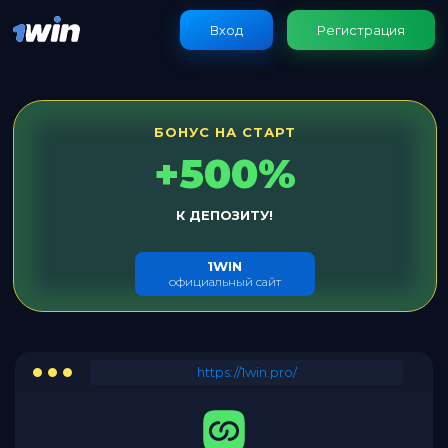
Вход
Регистрация
БОНУС НА СТАРТ
+500%
К ДЕПОЗИТУ!
1WIN
официальный сайт
https://1win.pro/